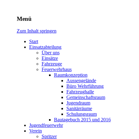
Freiwillige Feuerwehr Rodhe
Menü
Zum Inhalt springen
Start
Einsatzabteilung
Über uns
Einsätze
Fahrzeuge
Feuerwehrhaus
Raumkonzeption
Aussengelände
Büro Wehrführung
Fahrzeughalle
Gemeinschaftsraum
Jugendraum
Sanitärräume
Schulungsraum
Bautagebuch 2015 und 2016
Jugendfeuerwehr
Verein
Spritzer