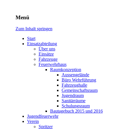
Freiwillige Feuerwehr
Menü
Rodheim v.d.H.
Zum Inhalt springen
Start
Einsatzabteilung
Über uns
Einsätze
Fahrzeuge
Feuerwehrhaus
Raumkonzeption
Aussengelände
Büro Wehrführung
Fahrzeughalle
Gemeinschaftsraum
Jugendraum
Sanitärräume
Schulungsraum
Bautagebuch 2015 und 2016
Jugendfeuerwehr
Verein
Spritzer