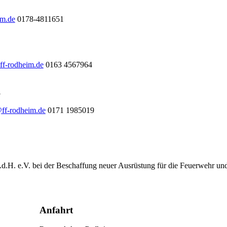
im.de
0178-4811651
ff-rodheim.de
0163 4567964
l
@ff-rodheim.de
0171 1985019
.d.H. e.V. bei der Beschaffung neuer Ausrüstung für die Feuerwehr un
Anfahrt