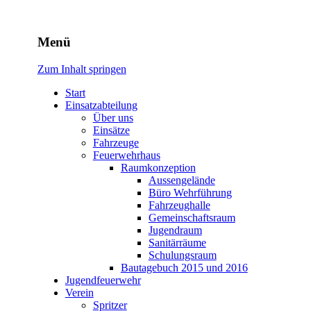
Freiwillige Feuerwehr Rodhe
Menü
Zum Inhalt springen
Start
Einsatzabteilung
Über uns
Einsätze
Fahrzeuge
Feuerwehrhaus
Raumkonzeption
Aussengelände
Büro Wehrführung
Fahrzeughalle
Gemeinschaftsraum
Jugendraum
Sanitärräume
Schulungsraum
Bautagebuch 2015 und 2016
Jugendfeuerwehr
Verein
Spritzer