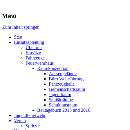
Freiwillige Feuerwehr Rodheim
Menü
v.d.H.
Zum Inhalt springen
Start
Einsatzabteilung
Über uns
Einsätze
Fahrzeuge
Feuerwehrhaus
Raumkonzeption
Aussengelände
Büro Wehrführung
Fahrzeughalle
Gemeinschaftsraum
Jugendraum
Sanitärräume
Schulungsraum
Bautagebuch 2015 und 2016
Jugendfeuerwehr
Verein
Spritzer