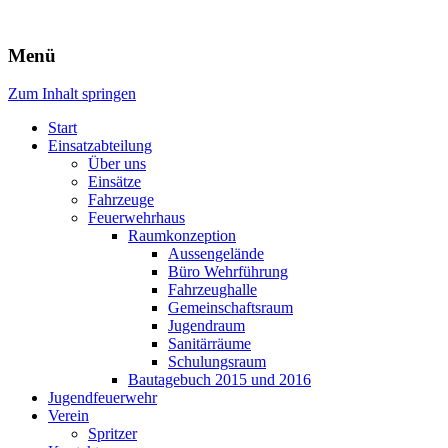
Freiwillige Feuerwehr Rodheim 
Menü
Zum Inhalt springen
Start
Einsatzabteilung
Über uns
Einsätze
Fahrzeuge
Feuerwehrhaus
Raumkonzeption
Aussengelände
Büro Wehrführung
Fahrzeughalle
Gemeinschaftsraum
Jugendraum
Sanitärräume
Schulungsraum
Bautagebuch 2015 und 2016
Jugendfeuerwehr
Verein
Spritzer