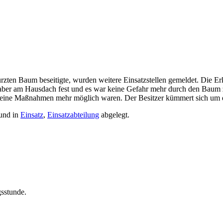
en Baum beseitigte, wurden weitere Einsatzstellen gemeldet. Die Erkun
aber am Hausdach fest und es war keine Gefahr mehr durch den Baum zu 
it keine Maßnahmen mehr möglich waren. Der Besitzer kümmert sich um 
und in
Einsatz
,
Einsatzabteilung
abgelegt.
gsstunde.