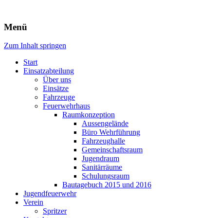
Freiwillige Feuerwehr Rodheim
Menü
v.d.H.
Zum Inhalt springen
Start
Einsatzabteilung
Über uns
Einsätze
Fahrzeuge
Feuerwehrhaus
Raumkonzeption
Aussengelände
Büro Wehrführung
Fahrzeughalle
Gemeinschaftsraum
Jugendraum
Sanitärräume
Schulungsraum
Bautagebuch 2015 und 2016
Jugendfeuerwehr
Verein
Spritzer