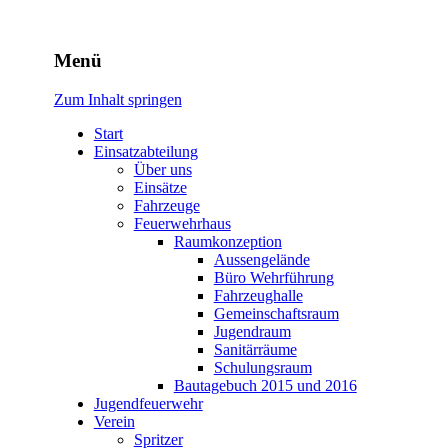
Freiwillige Feuerwehr
Menü
Rodheim v.d.H.
Zum Inhalt springen
Start
Einsatzabteilung
Über uns
Einsätze
Fahrzeuge
Feuerwehrhaus
Raumkonzeption
Aussengelände
Büro Wehrführung
Fahrzeughalle
Gemeinschaftsraum
Jugendraum
Sanitärräume
Schulungsraum
Bautagebuch 2015 und 2016
Jugendfeuerwehr
Verein
Spritzer