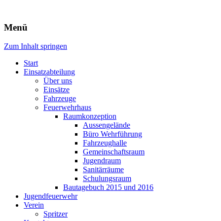
Freiwillige Feuerwehr Rodheim
Menü
v.d.H.
Zum Inhalt springen
Start
Einsatzabteilung
Über uns
Einsätze
Fahrzeuge
Feuerwehrhaus
Raumkonzeption
Aussengelände
Büro Wehrführung
Fahrzeughalle
Gemeinschaftsraum
Jugendraum
Sanitärräume
Schulungsraum
Bautagebuch 2015 und 2016
Jugendfeuerwehr
Verein
Spritzer