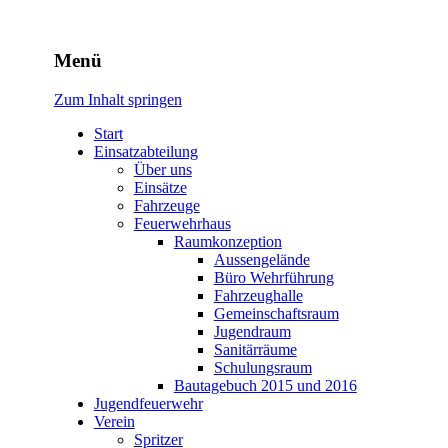
Freiwillige Feuerwehr
Menü
Rodheim v.d.H.
Zum Inhalt springen
Start
Einsatzabteilung
Über uns
Einsätze
Fahrzeuge
Feuerwehrhaus
Raumkonzeption
Aussengelände
Büro Wehrführung
Fahrzeughalle
Gemeinschaftsraum
Jugendraum
Sanitärräume
Schulungsraum
Bautagebuch 2015 und 2016
Jugendfeuerwehr
Verein
Spritzer