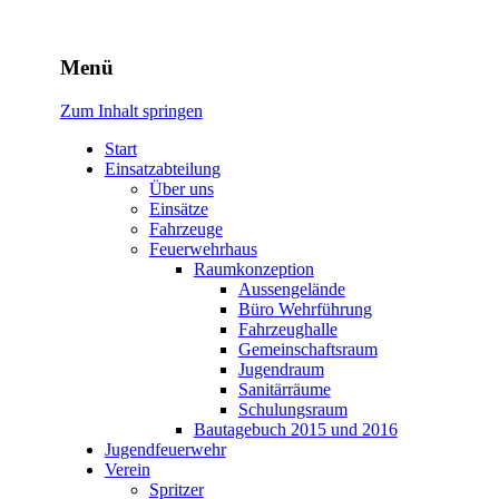
Freiwillige Feuerwehr Rodhe
Menü
Zum Inhalt springen
Start
Einsatzabteilung
Über uns
Einsätze
Fahrzeuge
Feuerwehrhaus
Raumkonzeption
Aussengelände
Büro Wehrführung
Fahrzeughalle
Gemeinschaftsraum
Jugendraum
Sanitärräume
Schulungsraum
Bautagebuch 2015 und 2016
Jugendfeuerwehr
Verein
Spritzer