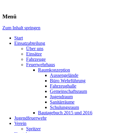
Freiwillige Feuerwehr Rodheim
Menü
v.d.H.
Zum Inhalt springen
Start
Einsatzabteilung
Über uns
Einsätze
Fahrzeuge
Feuerwehrhaus
Raumkonzeption
Aussengelände
Büro Wehrführung
Fahrzeughalle
Gemeinschaftsraum
Jugendraum
Sanitärräume
Schulungsraum
Bautagebuch 2015 und 2016
Jugendfeuerwehr
Verein
Spritzer