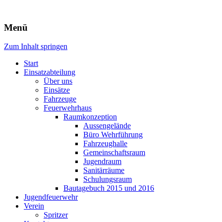
Freiwillige Feuerwehr Rodheim
Menü
v.d.H.
Zum Inhalt springen
Start
Einsatzabteilung
Über uns
Einsätze
Fahrzeuge
Feuerwehrhaus
Raumkonzeption
Aussengelände
Büro Wehrführung
Fahrzeughalle
Gemeinschaftsraum
Jugendraum
Sanitärräume
Schulungsraum
Bautagebuch 2015 und 2016
Jugendfeuerwehr
Verein
Spritzer