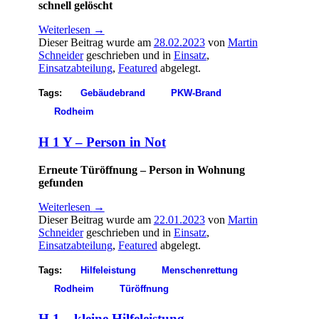
schnell gelöscht
Weiterlesen
→
Dieser Beitrag wurde am
28.02.2023
von
Martin
Schneider
geschrieben und in
Einsatz
,
Einsatzabteilung
,
Featured
abgelegt.
Tags:
Gebäudebrand
PKW-Brand
Rodheim
H 1 Y – Person in Not
Erneute Türöffnung – Person in Wohnung
gefunden
Weiterlesen
→
Dieser Beitrag wurde am
22.01.2023
von
Martin
Schneider
geschrieben und in
Einsatz
,
Einsatzabteilung
,
Featured
abgelegt.
Tags:
Hilfeleistung
Menschenrettung
Rodheim
Türöffnung
H 1 – kleine Hilfeleistung