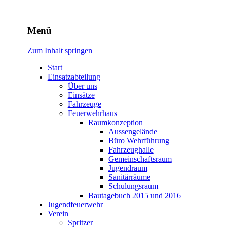
Freiwillige Feuerwehr
Menü
Rodheim v.d.H.
Zum Inhalt springen
Start
Einsatzabteilung
Über uns
Einsätze
Fahrzeuge
Feuerwehrhaus
Raumkonzeption
Aussengelände
Büro Wehrführung
Fahrzeughalle
Gemeinschaftsraum
Jugendraum
Sanitärräume
Schulungsraum
Bautagebuch 2015 und 2016
Jugendfeuerwehr
Verein
Spritzer