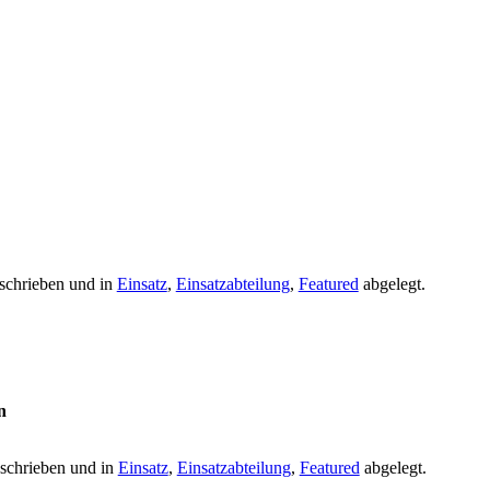
schrieben und in
Einsatz
,
Einsatzabteilung
,
Featured
abgelegt.
n
schrieben und in
Einsatz
,
Einsatzabteilung
,
Featured
abgelegt.