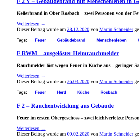
F 2 Y – Gebäudebrand mit Menschenleben in G
Kellerbrand in Ober-Rosbach – zwei Personen von der Fe
Weiterlesen
→
Dieser Beitrag wurde am
28.12.2020
von
Martin Schneider
ge
Tags:
Feuer
Gebäudebrand
Menschenleben
F RWM – ausgelöster Heimrauchmelder
Rauchmelder löst wegen Feuer in Küche aus – geringer S
Weiterlesen
→
Dieser Beitrag wurde am
26.03.2020
von
Martin Schneider
ge
Tags:
Feuer
Herd
Küche
Rosbach
F 2 – Rauchentwicklung aus Gebäude
Feuer im ersten Obergeschoss – zwei leichtverletzte Per
Weiterlesen
→
Dieser Beitrag wurde am
09.02.2020
von
Martin Schneider
ge