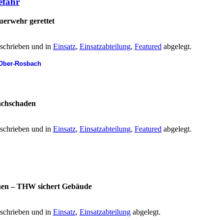
efahr
uerwehr gerettet
schrieben und in
Einsatz
,
Einsatzabteilung
,
Featured
abgelegt.
Ober-Rosbach
achschaden
schrieben und in
Einsatz
,
Einsatzabteilung
,
Featured
abgelegt.
sonen – THW sichert Gebäude
schrieben und in
Einsatz
,
Einsatzabteilung
abgelegt.