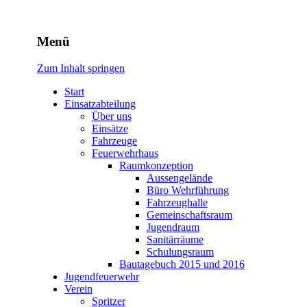
Freiwillige Feuerwehr Rodhe
Menü
Zum Inhalt springen
Start
Einsatzabteilung
Über uns
Einsätze
Fahrzeuge
Feuerwehrhaus
Raumkonzeption
Aussengelände
Büro Wehrführung
Fahrzeughalle
Gemeinschaftsraum
Jugendraum
Sanitärräume
Schulungsraum
Bautagebuch 2015 und 2016
Jugendfeuerwehr
Verein
Spritzer