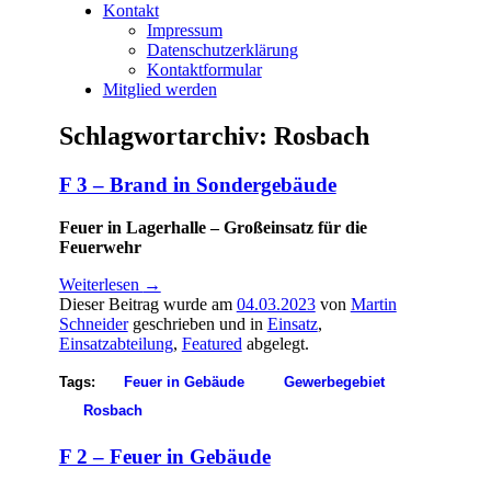
Kontakt
Impressum
Datenschutzerklärung
Kontaktformular
Mitglied werden
Schlagwortarchiv:
Rosbach
F 3 – Brand in Sondergebäude
Feuer in Lagerhalle – Großeinsatz für die
Feuerwehr
Weiterlesen
→
Dieser Beitrag wurde am
04.03.2023
von
Martin
Schneider
geschrieben und in
Einsatz
,
Einsatzabteilung
,
Featured
abgelegt.
Tags:
Feuer in Gebäude
Gewerbegebiet
Rosbach
F 2 – Feuer in Gebäude