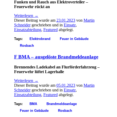
Funken und Rauch aus Elektroverteiler –
Feuerwehr rückt an
Weiterlesen
→
Dieser Beitrag wurde am
23.01.2023
von
Martin
Schneider
geschrieben und in
Einsatz
,
Einsatzabteilung
,
Featured
abgelegt.
Tags:
Elektrobrand
Feuer in Gebäude
Rosbach
F BMA – ausgelöste Brandmeldeanlage
Brennendes Ladekabel an Flurförderfahrzeug –
Feuerwehr lüftet Lagerhalle
Weiterlesen
→
Dieser Beitrag wurde am
05.01.2023
von
Martin
Schneider
geschrieben und in
Einsatz
,
Einsatzabteilung
,
Featured
abgelegt.
Tags:
BMA
Brandmeldeanlage
Feuer in Gebäude
Rosbach