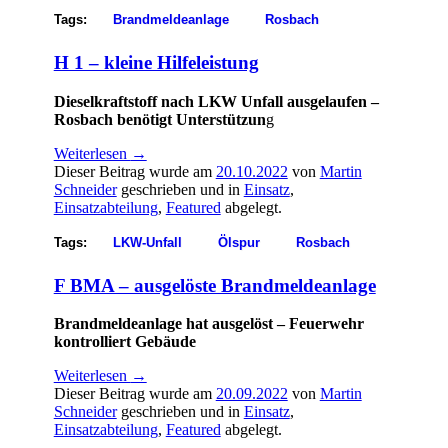
Tags:
Brandmeldeanlage
Rosbach
H 1 – kleine Hilfeleistung
Dieselkraftstoff nach LKW Unfall ausgelaufen –
Rosbach benötigt Unterstützun
g
Weiterlesen
→
Dieser Beitrag wurde am
20.10.2022
von
Martin
Schneider
geschrieben und in
Einsatz
,
Einsatzabteilung
,
Featured
abgelegt.
Tags:
LKW-Unfall
Ölspur
Rosbach
F BMA – ausgelöste Brandmeldeanlage
Brandmeldeanlage hat ausgelöst – Feuerwehr
kontrolliert Gebäude
Weiterlesen
→
Dieser Beitrag wurde am
20.09.2022
von
Martin
Schneider
geschrieben und in
Einsatz
,
Einsatzabteilung
,
Featured
abgelegt.