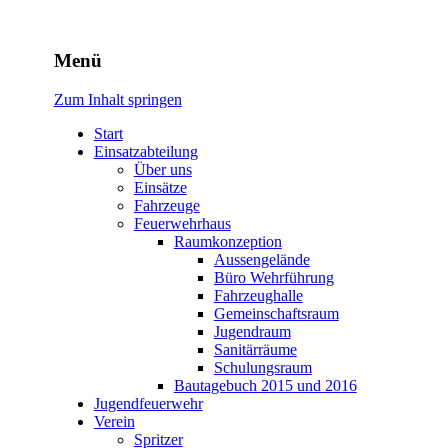
Freiwillige Feuerwehr
Menü
Rodheim v.d.H.
Zum Inhalt springen
Start
Einsatzabteilung
Über uns
Einsätze
Fahrzeuge
Feuerwehrhaus
Raumkonzeption
Aussengelände
Büro Wehrführung
Fahrzeughalle
Gemeinschaftsraum
Jugendraum
Sanitärräume
Schulungsraum
Bautagebuch 2015 und 2016
Jugendfeuerwehr
Verein
Spritzer