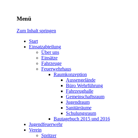
Freiwillige Feuerwehr
Menü
Rodheim v.d.H.
Zum Inhalt springen
Start
Einsatzabteilung
Über uns
Einsätze
Fahrzeuge
Feuerwehrhaus
Raumkonzeption
Aussengelände
Büro Wehrführung
Fahrzeughalle
Gemeinschaftsraum
Jugendraum
Sanitärräume
Schulungsraum
Bautagebuch 2015 und 2016
Jugendfeuerwehr
Verein
Spritzer