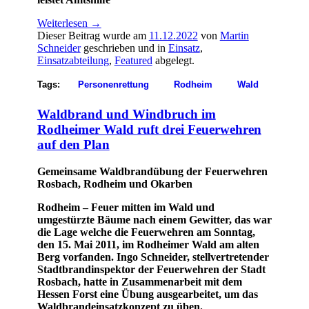
Weiterlesen
→
Dieser Beitrag wurde am
11.12.2022
von
Martin
Schneider
geschrieben und in
Einsatz
,
Einsatzabteilung
,
Featured
abgelegt.
Tags:
Personenrettung
Rodheim
Wald
Waldbrand und Windbruch im
Rodheimer Wald ruft drei Feuerwehren
auf den Plan
Gemeinsame Waldbrandübung der Feuerwehren
Rosbach, Rodheim und Okarben
Rodheim – Feuer mitten im Wald und
umgestürzte Bäume nach einem Gewitter, das war
die Lage welche die Feuerwehren am Sonntag,
den 15. Mai 2011, im Rodheimer Wald am alten
Berg vorfanden. Ingo Schneider, stellvertretender
Stadtbrandinspektor der Feuerwehren der Stadt
Rosbach, hatte in Zusammenarbeit mit dem
Hessen Forst eine Übung ausgearbeitet, um das
Waldbrandeinsatzkonzept zu üben.