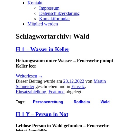
Kontakt
Impressum
Datenschutzerklärung
Kontaktformular
Mitglied werden
Schlagwortarchiv:
Wald
H 1 – Wasser in Keller
Heizungsraum unter Wasser – Feuerwehr pumpt
Keller leer
Weiterlesen
→
Dieser Beitrag wurde am
23.12.2022
von
Martin
Schneider
geschrieben und in
Einsatz
,
Einsatzabteilung
,
Featured
abgelegt.
Tags:
Personenrettung
Rodheim
Wald
H 1 Y – Person in Not
Leblose Person in Wald gefunden – Feuerwehr
leistet Amtshilfe