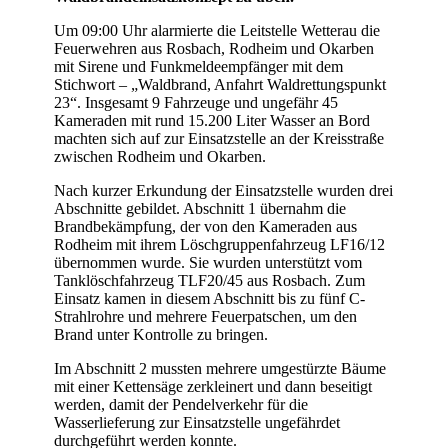
Um 09:00 Uhr alarmierte die Leitstelle Wetterau die
Feuerwehren aus Rosbach, Rodheim und Okarben
mit Sirene und Funkmeldeempfänger mit dem
Stichwort – „Waldbrand, Anfahrt Waldrettungspunkt
23“. Insgesamt 9 Fahrzeuge und ungefähr 45
Kameraden mit rund 15.200 Liter Wasser an Bord
machten sich auf zur Einsatzstelle an der Kreisstraße
zwischen Rodheim und Okarben.
Nach kurzer Erkundung der Einsatzstelle wurden drei
Abschnitte gebildet. Abschnitt 1 übernahm die
Brandbekämpfung, der von den Kameraden aus
Rodheim mit ihrem Löschgruppenfahrzeug LF16/12
übernommen wurde. Sie wurden unterstützt vom
Tanklöschfahrzeug TLF20/45 aus Rosbach. Zum
Einsatz kamen in diesem Abschnitt bis zu fünf C-
Strahlrohre und mehrere Feuerpatschen, um den
Brand unter Kontrolle zu bringen.
Im Abschnitt 2 mussten mehrere umgestürzte Bäume
mit einer Kettensäge zerkleinert und dann beseitigt
werden, damit der Pendelverkehr für die
Wasserlieferung zur Einsatzstelle ungefährdet
durchgeführt werden konnte.