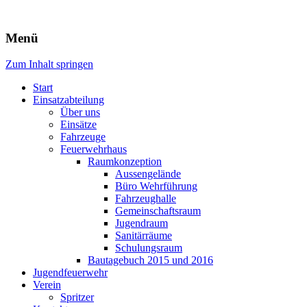
Freiwillige Feuerwehr Rodheim 
Menü
Zum Inhalt springen
Start
Einsatzabteilung
Über uns
Einsätze
Fahrzeuge
Feuerwehrhaus
Raumkonzeption
Aussengelände
Büro Wehrführung
Fahrzeughalle
Gemeinschaftsraum
Jugendraum
Sanitärräume
Schulungsraum
Bautagebuch 2015 und 2016
Jugendfeuerwehr
Verein
Spritzer