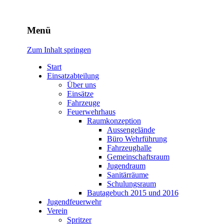
Freiwillige Feuerwehr
Menü
Rodheim v.d.H.
Zum Inhalt springen
Start
Einsatzabteilung
Über uns
Einsätze
Fahrzeuge
Feuerwehrhaus
Raumkonzeption
Aussengelände
Büro Wehrführung
Fahrzeughalle
Gemeinschaftsraum
Jugendraum
Sanitärräume
Schulungsraum
Bautagebuch 2015 und 2016
Jugendfeuerwehr
Verein
Spritzer