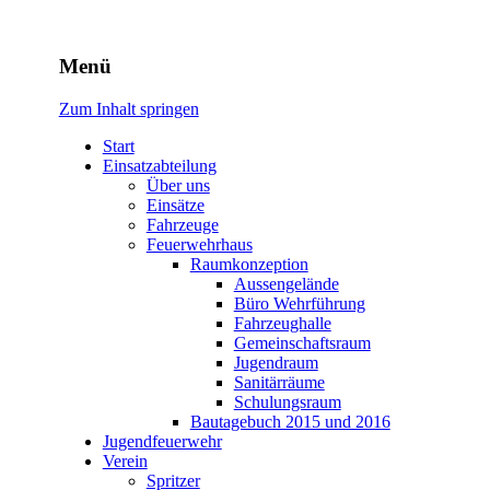
Freiwillige Feuerwehr Rodhe
Menü
Zum Inhalt springen
Start
Einsatzabteilung
Über uns
Einsätze
Fahrzeuge
Feuerwehrhaus
Raumkonzeption
Aussengelände
Büro Wehrführung
Fahrzeughalle
Gemeinschaftsraum
Jugendraum
Sanitärräume
Schulungsraum
Bautagebuch 2015 und 2016
Jugendfeuerwehr
Verein
Spritzer