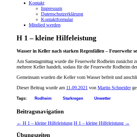
Kontakt
Impressum
Datenschutzerklärung
Kontaktformular
Mitglied werden
H 1 – kleine Hilfeleistung
Wasser in Keller nach starken Regenfällen – Feuerwehr se
Am Samstagmittag wurde die Feuerwehr Rodheim zunächst zu eine
mehrere Keller handelt, sodass für die Feuerwehr Rodheim de
Gemeinsam wurden die Keller vom Wasser befreit und anschlie
Dieser Beitrag wurde am
11.09.2021
von
Martin Schneider
ge
Tags:
Rodheim
Starkregen
Unwetter
Beitragsnavigation
←
H 1 – kleine Hilfeleistung
H 1 – kleine Hilfeleistung
→
Übungszeiten