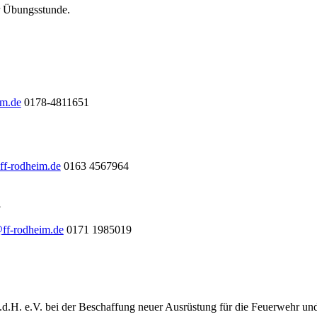
ur Übungsstunde.
im.de
0178-4811651
ff-rodheim.de
0163 4567964
l
@ff-rodheim.de
0171 1985019
.d.H. e.V. bei der Beschaffung neuer Ausrüstung für die Feuerwehr un