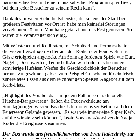
harmonisches Fest mit einem musikalischen Programm quer Beet,
bei dem jeder Besucher zu seinem Recht kam“.
Dank des privaten Sicherheitsdienstes, der seitens der Stadt bei
größeren Festivitäten vor Ort ist, habe man keinerlei Störungen
verzeichnen können. Man habe getanzt und das Fest genossen. So
waren die Veranstalter sich einig.
Mit Würstchen und Rollbraten, mit Schnitzel und Pommes hatten
die vielen freiwilligen Helfer aus den Reihen der Feuerwehr ihre
Gäste erfolgreich angelockt. Am Sonntag forderten Spiele wie Dart,
Nageln, Dosenwerfen, Tennisball-Zielwurf oder das besonders
schwierige Hufeisen-Werfen die Geschicklichkeit der Besucher
heraus. Zu gewinnen gab es zum Beispiel Gutscheine für ein frisch
zubereitetes Essen aus dem reichhaltigen Speisen-Angebot auf dem
Kerb-Platz.
„Highlight des Vorabends ist in jedem Fall unsere traditionelle
Hütchen-Bar gewesen“, ließen die Feuerwehrleute am
Sonntagmorgen wissen. Bis drei Uhr morgens sei Betrieb auf dem
Feuerwehr-Gelände gewesen. „Es war wie immer eine Super-Kerb,
auf die wir stolz sein können“, fasste Vorstands-Vorsitzende Nadja
Röder die Ereignisse zusammen.
Der Text wurde uns freundlicherweise von Frau Halaczinsky zur