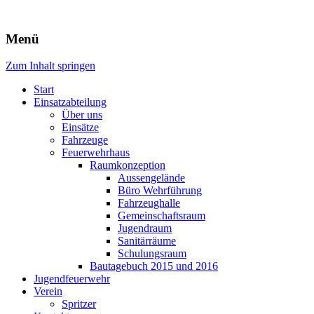
Freiwillige Feuerwehr Rodheim
Menü
v.d.H.
Zum Inhalt springen
Start
Einsatzabteilung
Über uns
Einsätze
Fahrzeuge
Feuerwehrhaus
Raumkonzeption
Aussengelände
Büro Wehrführung
Fahrzeughalle
Gemeinschaftsraum
Jugendraum
Sanitärräume
Schulungsraum
Bautagebuch 2015 und 2016
Jugendfeuerwehr
Verein
Spritzer