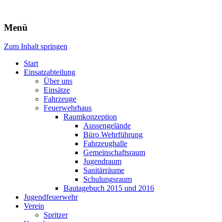
Freiwillige Feuerwehr Rodheim 
Menü
Zum Inhalt springen
Start
Einsatzabteilung
Über uns
Einsätze
Fahrzeuge
Feuerwehrhaus
Raumkonzeption
Aussengelände
Büro Wehrführung
Fahrzeughalle
Gemeinschaftsraum
Jugendraum
Sanitärräume
Schulungsraum
Bautagebuch 2015 und 2016
Jugendfeuerwehr
Verein
Spritzer