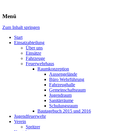
Freiwillige Feuerwehr Rodheim
Menü
v.d.H.
Zum Inhalt springen
Start
Einsatzabteilung
Über uns
Einsätze
Fahrzeuge
Feuerwehrhaus
Raumkonzeption
Aussengelände
Büro Wehrführung
Fahrzeughalle
Gemeinschaftsraum
Jugendraum
Sanitärräume
Schulungsraum
Bautagebuch 2015 und 2016
Jugendfeuerwehr
Verein
Spritzer