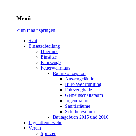
Freiwillige Feuerwehr
Menü
Rodheim v.d.H.
Zum Inhalt springen
Start
Einsatzabteilung
Über uns
Einsätze
Fahrzeuge
Feuerwehrhaus
Raumkonzeption
Aussengelände
Büro Wehrführung
Fahrzeughalle
Gemeinschaftsraum
Jugendraum
Sanitärräume
Schulungsraum
Bautagebuch 2015 und 2016
Jugendfeuerwehr
Verein
Spritzer