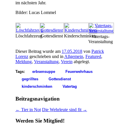
im nächsten Jahr.
Bilder: Lucas Lommel
Löschfahrzeug
Gottesdienst
Kinderschminken
Vatertags-
Veranstaltung
Dieser Beitrag wurde am
17.05.2018
von
Patrick
Lorenz
geschrieben und in
Allgemein
,
Featured
,
Meldung
,
Veranstaltung
,
Verein
abgelegt.
Tags:
erbsensuppe
Feuerwehrhaus
gegrilltes
Gottesdienst
kinderschminken
Vatertag
Beitragsnavigation
←
Tier in Not
Die Wehrleute sind fit
→
Werden Sie Mitglied!