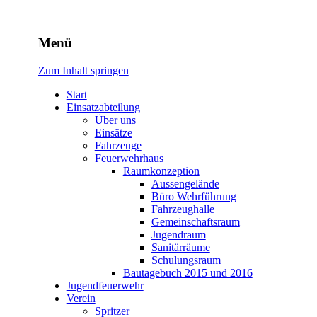
Freiwillige Feuerwehr
Menü
Rodheim v.d.H.
Zum Inhalt springen
Start
Einsatzabteilung
Über uns
Einsätze
Fahrzeuge
Feuerwehrhaus
Raumkonzeption
Aussengelände
Büro Wehrführung
Fahrzeughalle
Gemeinschaftsraum
Jugendraum
Sanitärräume
Schulungsraum
Bautagebuch 2015 und 2016
Jugendfeuerwehr
Verein
Spritzer