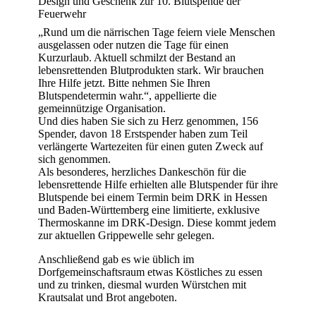
Design und Geschenk zur 10. Blutspende der
Feuerwehr
„Rund um die närrischen Tage feiern viele Menschen
ausgelassen oder nutzen die Tage für einen
Kurzurlaub. Aktuell schmilzt der Bestand an
lebensrettenden Blutprodukten stark. Wir brauchen
Ihre Hilfe jetzt. Bitte nehmen Sie Ihren
Blutspendetermin wahr.“, appellierte die
gemeinnützige Organisation.
Und dies haben Sie sich zu Herz genommen, 156
Spender, davon 18 Erstspender haben zum Teil
verlängerte Wartezeiten für einen guten Zweck auf
sich genommen.
Als besonderes, herzliches Dankeschön für die
lebensrettende Hilfe erhielten alle Blutspender für ihre
Blutspende bei einem Termin beim DRK in Hessen
und Baden-Württemberg eine limitierte, exklusive
Thermoskanne im DRK-Design. Diese kommt jedem
zur aktuellen Grippewelle sehr gelegen.
Anschließend gab es wie üblich im
Dorfgemeinschaftsraum etwas Köstliches zu essen
und zu trinken, diesmal wurden Würstchen mit
Krautsalat und Brot angeboten.