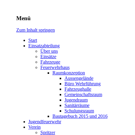
Freiwillige Feuerwehr
Menü
Rodheim v.d.H.
Zum Inhalt springen
Start
Einsatzabteilung
Über uns
Einsätze
Fahrzeuge
Feuerwehrhaus
Raumkonzeption
Aussengelände
Büro Wehrführung
Fahrzeughalle
Gemeinschaftsraum
Jugendraum
Sanitärräume
Schulungsraum
Bautagebuch 2015 und 2016
Jugendfeuerwehr
Verein
Spritzer