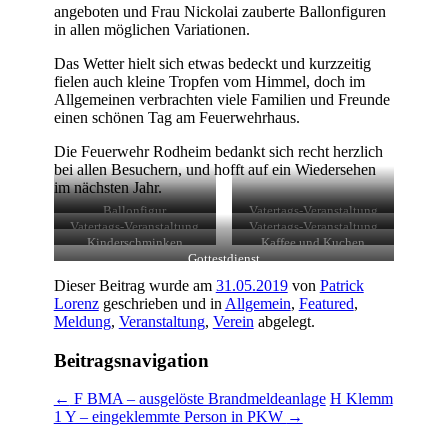
angeboten und Frau Nickolai zauberte Ballonfiguren
in allen möglichen Variationen.
Das Wetter hielt sich etwas bedeckt und kurzzeitig
fielen auch kleine Tropfen vom Himmel, doch im
Allgemeinen verbrachten viele Familien und Freunde
einen schönen Tag am Feuerwehrhaus.
Die Feuerwehr Rodheim bedankt sich recht herzlich
bei allen Besuchern, und hofft auf ein Wiedersehen
im nächsten Jahr.
Ballonfigur
Vatertags-Veranstaltung
Vatertags-Veranstaltung
Vatertags-Veranstaltung
Kinderschminken
Kaffee und Kuchen
Gottestdienst
Dieser Beitrag wurde am
31.05.2019
von
Patrick
Lorenz
geschrieben und in
Allgemein
,
Featured
,
Meldung
,
Veranstaltung
,
Verein
abgelegt.
Beitragsnavigation
←
F BMA – ausgelöste Brandmeldeanlage
H Klemm
1 Y – eingeklemmte Person in PKW
→