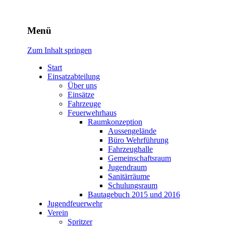
Freiwillige Feuerwehr
Menü
Rodheim v.d.H.
Zum Inhalt springen
Start
Einsatzabteilung
Über uns
Einsätze
Fahrzeuge
Feuerwehrhaus
Raumkonzeption
Aussengelände
Büro Wehrführung
Fahrzeughalle
Gemeinschaftsraum
Jugendraum
Sanitärräume
Schulungsraum
Bautagebuch 2015 und 2016
Jugendfeuerwehr
Verein
Spritzer