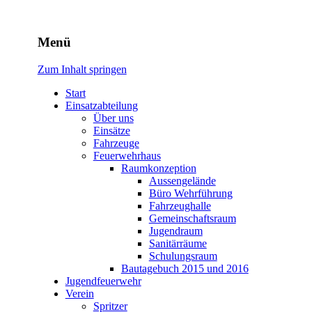
Freiwillige Feuerwehr
Menü
Rodheim v.d.H.
Zum Inhalt springen
Start
Einsatzabteilung
Über uns
Einsätze
Fahrzeuge
Feuerwehrhaus
Raumkonzeption
Aussengelände
Büro Wehrführung
Fahrzeughalle
Gemeinschaftsraum
Jugendraum
Sanitärräume
Schulungsraum
Bautagebuch 2015 und 2016
Jugendfeuerwehr
Verein
Spritzer