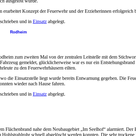
ch ausgelöst wurde.
 erarbeitet Konzept der Feuerwehr und der Erzieherinnen erfolgreich 
schrieben und in
Einsatz
abgelegt.
Rodheim
im zum zweiten Mal von der zentralen Leitstelle mit dem Stichwort 
hrzeug gemeldet, glücklicherweise war es nur ein Entstehungsbrand 
hrleute zu den Feuerwehrhäusern eilten.
wo die Einsatzstelle liegt wurde bereits Entwarnung gegeben. Die Fe
onnten wieder nach Hause fahren.
schrieben und in
Einsatz
abgelegt.
lächenbrand nahe dem Neubaugebiet „Im Seelhof“ alarmiert. Der Einsa
m Hohlstrahlrohr schnell abgelöscht werden konnten. Die sehr trocken