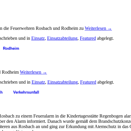
n die Feuerwehren Rosbach und Rodheim zu
Weiterlesen
→
schrieben und in
Einsatz
,
Einsatzabteilung
,
Featured
abgelegt.
Rodheim
nd Rodheim
Weiterlesen
→
schrieben und in
Einsatz
,
Einsatzabteilung
,
Featured
abgelegt.
ch
Verkehrsunfall
bach zu einem Feueralarm in die Kindertagesstätte Regenbogen alarmi
e über den Alarm informiert. Danach wurde gemäß dem Brandschutzkonze
iteren aus Rosbach an und ging zur Erkundung mit Atemschutz in das