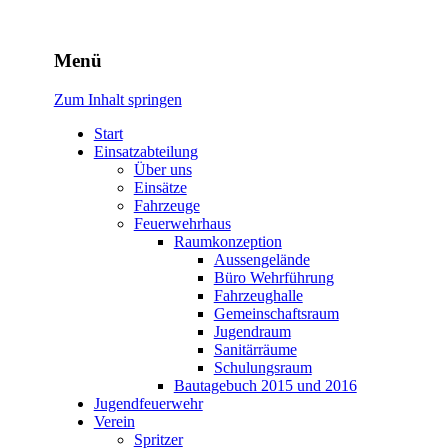
Freiwillige Feuerwehr Rodhe
Menü
Zum Inhalt springen
Start
Einsatzabteilung
Über uns
Einsätze
Fahrzeuge
Feuerwehrhaus
Raumkonzeption
Aussengelände
Büro Wehrführung
Fahrzeughalle
Gemeinschaftsraum
Jugendraum
Sanitärräume
Schulungsraum
Bautagebuch 2015 und 2016
Jugendfeuerwehr
Verein
Spritzer