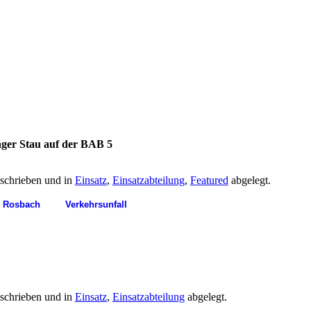
anger Stau auf der BAB 5
schrieben und in
Einsatz
,
Einsatzabteilung
,
Featured
abgelegt.
Rosbach
Verkehrsunfall
schrieben und in
Einsatz
,
Einsatzabteilung
abgelegt.