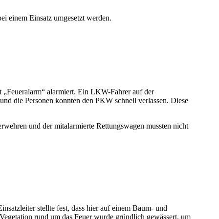
bei einem Einsatz umgesetzt werden.
„Feueralarm“ alarmiert. Ein LKW-Fahrer auf der
und die Personen konnten den PKW schnell verlassen. Diese
uerwehren und der mitalarmierte Rettungswagen mussten nicht
tzleiter stellte fest, dass hier auf einem Baum- und
e Vegetation rund um das Feuer wurde gründlich gewässert, um