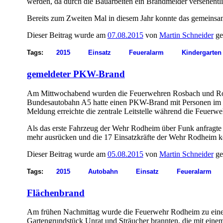
werden, da durch die Bauarbeiten ein Brandmelder versehentli
Bereits zum Zweiten Mal in diesem Jahr konnte das gemeinsam
Dieser Beitrag wurde am
07.08.2015
von
Martin Schneider
ge
Tags:
2015
Einsatz
Feueralarm
Kindergarten
gemeldeter PKW-Brand
Am Mittwochabend wurden die Feuerwehren Rosbach und Rodhe
Bundesautobahn A5 hatte einen PKW-Brand mit Personen im Fa
Meldung erreichte die zentrale Leitstelle während die Feuerwe
Als das erste Fahrzeug der Wehr Rodheim über Funk anfragte 
mehr ausrücken und die 17 Einsatzkräfte der Wehr Rodheim k
Dieser Beitrag wurde am
05.08.2015
von
Martin Schneider
ge
Tags:
2015
Autobahn
Einsatz
Feueralarm
Flächenbrand
Am frühen Nachmittag wurde die Feuerwehr Rodheim zu einem F
Gartengrundstück Unrat und Sträucher brannten, die mit eine