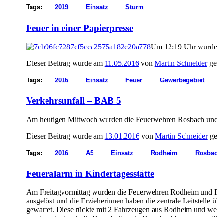
Tags:
2019
Einsatz
Sturm
Feuer in einer Papierpresse
Um 12:19 Uhr wurde
Dieser Beitrag wurde am
11.05.2016
von
Martin Schneider
ge
Tags:
2016
Einsatz
Feuer
Gewerbegebiet
Verkehrsunfall – BAB 5
Am heutigen Mittwoch wurden die Feuerwehren Rosbach u
Dieser Beitrag wurde am
13.01.2016
von
Martin Schneider
ge
Tags:
2016
A5
Einsatz
Rodheim
Rosba
Feueralarm in Kindertagesstätte
Am Freitagvormittag wurden die Feuerwehren Rodheim und Ros
ausgelöst und die Erzieherinnen haben die zentrale Leitstell
gewartet. Diese rückte mit 2 Fahrzeugen aus Rodheim und we