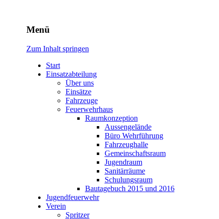
Freiwillige Feuerwehr
Menü
Rodheim v.d.H.
Zum Inhalt springen
Start
Einsatzabteilung
Über uns
Einsätze
Fahrzeuge
Feuerwehrhaus
Raumkonzeption
Aussengelände
Büro Wehrführung
Fahrzeughalle
Gemeinschaftsraum
Jugendraum
Sanitärräume
Schulungsraum
Bautagebuch 2015 und 2016
Jugendfeuerwehr
Verein
Spritzer