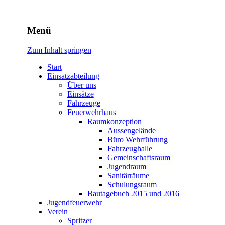
Freiwillige Feuerwehr
Menü
Rodheim v.d.H.
Zum Inhalt springen
Start
Einsatzabteilung
Über uns
Einsätze
Fahrzeuge
Feuerwehrhaus
Raumkonzeption
Aussengelände
Büro Wehrführung
Fahrzeughalle
Gemeinschaftsraum
Jugendraum
Sanitärräume
Schulungsraum
Bautagebuch 2015 und 2016
Jugendfeuerwehr
Verein
Spritzer