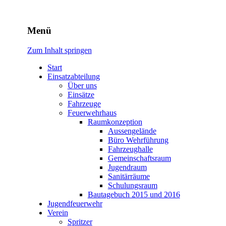
Freiwillige Feuerwehr Rodhe
Menü
Zum Inhalt springen
Start
Einsatzabteilung
Über uns
Einsätze
Fahrzeuge
Feuerwehrhaus
Raumkonzeption
Aussengelände
Büro Wehrführung
Fahrzeughalle
Gemeinschaftsraum
Jugendraum
Sanitärräume
Schulungsraum
Bautagebuch 2015 und 2016
Jugendfeuerwehr
Verein
Spritzer