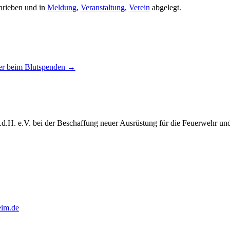
rieben und in
Meldung
,
Veranstaltung
,
Verein
abgelegt.
er beim Blutspenden
→
.d.H. e.V. bei der Beschaffung neuer Ausrüstung für die Feuerwehr un
eim.de