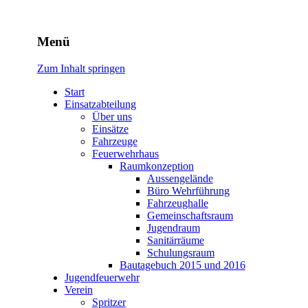
Freiwillige Feuerwehr
Menü
Rodheim v.d.H.
Zum Inhalt springen
Start
Einsatzabteilung
Über uns
Einsätze
Fahrzeuge
Feuerwehrhaus
Raumkonzeption
Aussengelände
Büro Wehrführung
Fahrzeughalle
Gemeinschaftsraum
Jugendraum
Sanitärräume
Schulungsraum
Bautagebuch 2015 und 2016
Jugendfeuerwehr
Verein
Spritzer