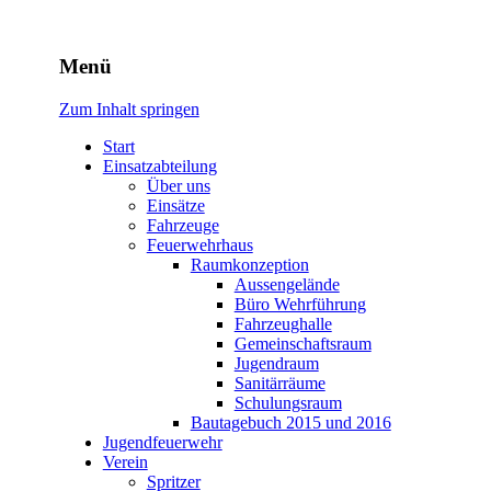
Freiwillige Feuerwehr Rodhe
Menü
Zum Inhalt springen
Start
Einsatzabteilung
Über uns
Einsätze
Fahrzeuge
Feuerwehrhaus
Raumkonzeption
Aussengelände
Büro Wehrführung
Fahrzeughalle
Gemeinschaftsraum
Jugendraum
Sanitärräume
Schulungsraum
Bautagebuch 2015 und 2016
Jugendfeuerwehr
Verein
Spritzer