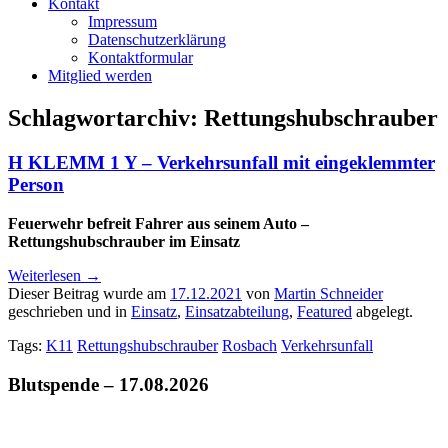
Kontakt
Impressum
Datenschutzerklärung
Kontaktformular
Mitglied werden
Schlagwortarchiv:
Rettungshubschrauber
H KLEMM 1 Y – Verkehrsunfall mit eingeklemmter
Person
Feuerwehr befreit Fahrer aus seinem Auto –
Rettungshubschrauber im Einsatz
Weiterlesen
→
Dieser Beitrag wurde am
17.12.2021
von
Martin Schneider
geschrieben und in
Einsatz
,
Einsatzabteilung
,
Featured
abgelegt.
Tags:
K11
Rettungshubschrauber
Rosbach
Verkehrsunfall
Blutspende – 17.08.2026