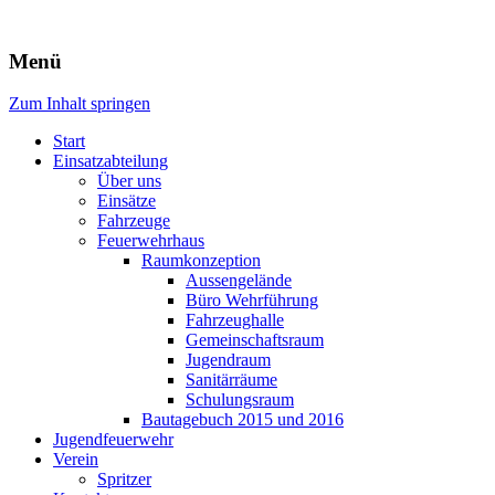
Freiwillige Feuerwehr Rodheim
Menü
v.d.H.
Zum Inhalt springen
Start
Einsatzabteilung
Über uns
Einsätze
Fahrzeuge
Feuerwehrhaus
Raumkonzeption
Aussengelände
Büro Wehrführung
Fahrzeughalle
Gemeinschaftsraum
Jugendraum
Sanitärräume
Schulungsraum
Bautagebuch 2015 und 2016
Jugendfeuerwehr
Verein
Spritzer