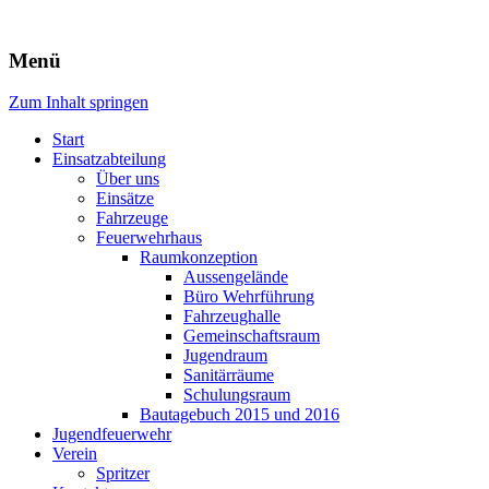
Freiwillige Feuerwehr Rodheim
Menü
v.d.H.
Zum Inhalt springen
Start
Einsatzabteilung
Über uns
Einsätze
Fahrzeuge
Feuerwehrhaus
Raumkonzeption
Aussengelände
Büro Wehrführung
Fahrzeughalle
Gemeinschaftsraum
Jugendraum
Sanitärräume
Schulungsraum
Bautagebuch 2015 und 2016
Jugendfeuerwehr
Verein
Spritzer