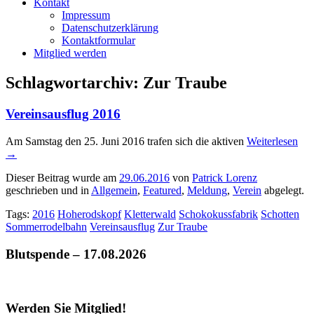
Kontakt
Impressum
Datenschutzerklärung
Kontaktformular
Mitglied werden
Schlagwortarchiv:
Zur Traube
Vereinsausflug 2016
Am Samstag den 25. Juni 2016 trafen sich die aktiven
Weiterlesen
→
Dieser Beitrag wurde am
29.06.2016
von
Patrick Lorenz
geschrieben und in
Allgemein
,
Featured
,
Meldung
,
Verein
abgelegt.
Tags:
2016
Hoherodskopf
Kletterwald
Schokokussfabrik
Schotten
Sommerrodelbahn
Vereinsausflug
Zur Traube
Blutspende – 17.08.2026
Werden Sie Mitglied!