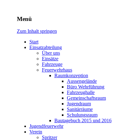
Freiwillige Feuerwehr
Menü
Rodheim v.d.H.
Zum Inhalt springen
Start
Einsatzabteilung
Über uns
Einsätze
Fahrzeuge
Feuerwehrhaus
Raumkonzeption
Aussengelände
Büro Wehrführung
Fahrzeughalle
Gemeinschaftsraum
Jugendraum
Sanitärräume
Schulungsraum
Bautagebuch 2015 und 2016
Jugendfeuerwehr
Verein
Spritzer