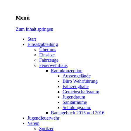
Freiwillige Feuerwehr
Menü
Rodheim v.d.H.
Zum Inhalt springen
Start
Einsatzabteilung
Über uns
Einsätze
Fahrzeuge
Feuerwehrhaus
Raumkonzeption
Aussengelände
Büro Wehrführung
Fahrzeughalle
Gemeinschaftsraum
Jugendraum
Sanitärräume
Schulungsraum
Bautagebuch 2015 und 2016
Jugendfeuerwehr
Verein
Spritzer