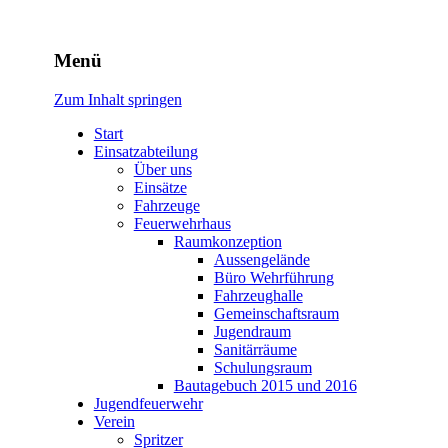
Freiwillige Feuerwehr
Menü
Rodheim v.d.H.
Zum Inhalt springen
Start
Einsatzabteilung
Über uns
Einsätze
Fahrzeuge
Feuerwehrhaus
Raumkonzeption
Aussengelände
Büro Wehrführung
Fahrzeughalle
Gemeinschaftsraum
Jugendraum
Sanitärräume
Schulungsraum
Bautagebuch 2015 und 2016
Jugendfeuerwehr
Verein
Spritzer