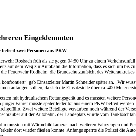
ehreren Eingeklemmten
hr befreit zwei Personen aus PKW
uerwehr Rosbach früh als sie gegen 04:50 Uhr zu einem Verkehrsunfal
its auf dem Weg zur Autobahn die Information, dass es sich um bis zu 
die Feuerwehr Rodheim, die Brandschutzaufsicht des Wetteraukreises 
 konfrontiert“, gab Einsatzleiter Martin Schneider später an. „Wir wuss
n anfangen sollten, da sich die Einsatzstelle über ca. 400 Meter erstr
tzten mit hydraulischem Rettungsgerät und es mussten weitere Personen 
 junger Fahrer musste später leider tot aus einem PKW befreit werden
chgeführt. Zwei weitere Beteiligte verstarben noch während der Verso
hubschrauber auf der Autobahn, der Landeplatz wurde vom Tanklöschfa
obahn mussten mit Wärmebildkameras nach weiteren Fahrzeugen und Pe
rkehr dort wieder fließen konnte. Anfangs sperrte die Polizei die Auto
en.