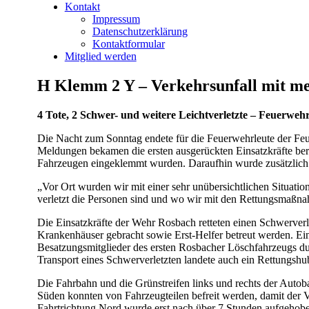
Kontakt
Impressum
Datenschutzerklärung
Kontaktformular
Mitglied werden
H Klemm 2 Y – Verkehrsunfall mit m
4 Tote, 2 Schwer- und weitere Leichtverletzte – Feuerwe
Die Nacht zum Sonntag endete für die Feuerwehrleute der Fe
Meldungen bekamen die ersten ausgerückten Einsatzkräfte bere
Fahrzeugen eingeklemmt wurden. Daraufhin wurde zusätzlich 
„Vor Ort wurden wir mit einer sehr unübersichtlichen Situation
verletzt die Personen sind und wo wir mit den Rettungsmaßnahme
Die Einsatzkräfte der Wehr Rosbach retteten einen Schwerverle
Krankenhäuser gebracht sowie Erst-Helfer betreut werden. Ein
Besatzungsmitglieder des ersten Rosbacher Löschfahrzeugs dur
Transport eines Schwerverletzten landete auch ein Rettungs
Die Fahrbahn und die Grünstreifen links und rechts der Aut
Süden konnten von Fahrzeugteilen befreit werden, damit der Ve
Fahrtrichtung Nord wurde erst nach über 7 Stunden aufgehob