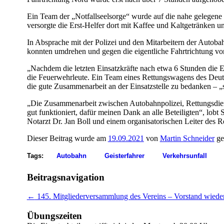
Ein Team der „Notfallseelsorge“ wurde auf die nahe gelegene 
versorgte die Erst-Helfer dort mit Kaffee und Kaltgetränken un
In Absprache mit der Polizei und den Mitarbeitern der Auto
konnten umdrehen und gegen die eigentliche Fahrtrichtung vo
„Nachdem die letzten Einsatzkräfte nach etwa 6 Stunden die Ei
die Feuerwehrleute. Ein Team eines Rettungswagens des Deu
die gute Zusammenarbeit an der Einsatzstelle zu bedanken – „
„Die Zusammenarbeit zwischen Autobahnpolizei, Rettungsdien
gut funktioniert, dafür meinen Dank an alle Beteiligten“, lob
Notarzt Dr. Jan Boll und einem organisatorischen Leiter des Re
Dieser Beitrag wurde am
19.09.2021
von
Martin Schneider
ge
Tags:
Autobahn
Geisterfahrer
Verkehrsunfall
Beitragsnavigation
←
145. Mitgliederversammlung des Vereins – Vorstand wiede
Übungszeiten