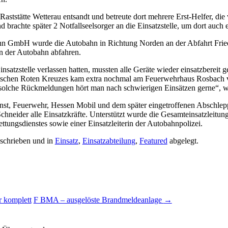
Raststätte Wetterau entsandt und betreute dort mehrere Erst-Helfer, d
d brachte später 2 Notfallseelsorger an die Einsatzstelle, um dort auch 
bahn GmbH wurde die Autobahn in Richtung Norden an der Abfahrt Fri
n der Autobahn abfahren.
nsatzstelle verlassen hatten, mussten alle Geräte wieder einsatzbereit 
tschen Roten Kreuzes kam extra nochmal am Feuerwehrhaus Rosbach vo
solche Rückmeldungen hört man nach schwierigen Einsätzen gerne“, war
st, Feuerwehr, Hessen Mobil und dem später eingetroffenen Abschlep
t Schneider alle Einsatzkräfte. Unterstützt wurde die Gesamteinsatzleit
ttungsdienstes sowie einer Einsatzleiterin der Autobahnpolizei.
schrieben und in
Einsatz
,
Einsatzabteilung
,
Featured
abgelegt.
r komplett
F BMA – ausgelöste Brandmeldeanlage
→