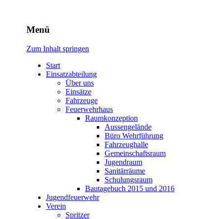
Freiwillige Feuerwehr Rodhe
Menü
Zum Inhalt springen
Start
Einsatzabteilung
Über uns
Einsätze
Fahrzeuge
Feuerwehrhaus
Raumkonzeption
Aussengelände
Büro Wehrführung
Fahrzeughalle
Gemeinschaftsraum
Jugendraum
Sanitärräume
Schulungsraum
Bautagebuch 2015 und 2016
Jugendfeuerwehr
Verein
Spritzer