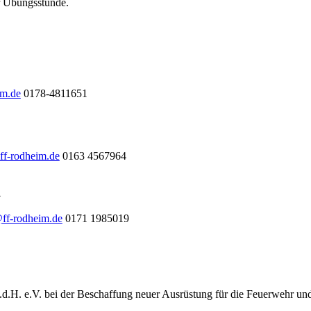
ur Übungsstunde.
im.de
0178-4811651
ff-rodheim.de
0163 4567964
l
@ff-rodheim.de
0171 1985019
.d.H. e.V. bei der Beschaffung neuer Ausrüstung für die Feuerwehr un