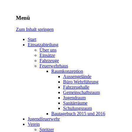
Freiwillige Feuerwehr
Menü
Rodheim v.d.H.
Zum Inhalt springen
Start
Einsatzabteilung
Über uns
Einsätze
Fahrzeuge
Feuerwehrhaus
Raumkonzeption
Aussengelände
Büro Wehrführung
Fahrzeughalle
Gemeinschaftsraum
Jugendraum
Sanitärräume
Schulungsraum
Bautagebuch 2015 und 2016
Jugendfeuerwehr
Verein
Spritzer