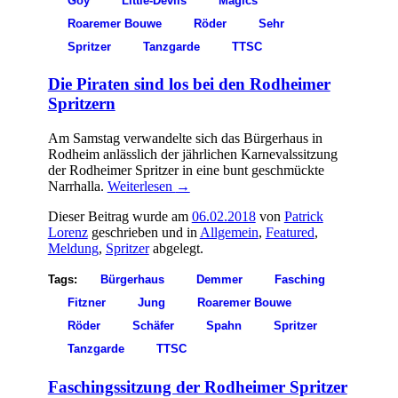
Goy
Little-Devils
Magics
Roaremer Bouwe
Röder
Sehr
Spritzer
Tanzgarde
TTSC
Die Piraten sind los bei den Rodheimer
Spritzern
Am Samstag verwandelte sich das Bürgerhaus in
Rodheim anlässlich der jährlichen Karnevalssitzung
der Rodheimer Spritzer in eine bunt geschmückte
Narrhalla.
Weiterlesen
→
Dieser Beitrag wurde am
06.02.2018
von
Patrick
Lorenz
geschrieben und in
Allgemein
,
Featured
,
Meldung
,
Spritzer
abgelegt.
Tags:
Bürgerhaus
Demmer
Fasching
Fitzner
Jung
Roaremer Bouwe
Röder
Schäfer
Spahn
Spritzer
Tanzgarde
TTSC
Faschingssitzung der Rodheimer Spritzer