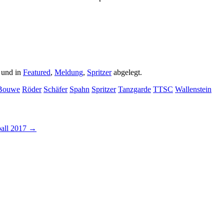
 und in
Featured
,
Meldung
,
Spritzer
abgelegt.
Bouwe
Röder
Schäfer
Spahn
Spritzer
Tanzgarde
TTSC
Wallenstein
all 2017
→