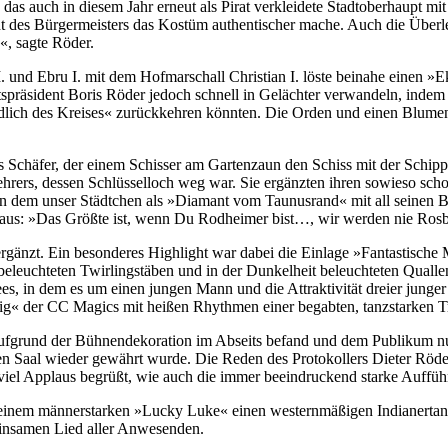
, das auch in diesem Jahr erneut als Pirat verkleidete Stadtoberhaupt m
cht des Bürgermeisters das Kostüm authentischer mache. Auch die Übe
«, sagte Röder.
. und Ebru I. mit dem Hofmarschall Christian I. löste beinahe einen »Ekl
präsident Boris Röder jedoch schnell in Gelächter verwandeln, indem e
lich des Kreises« zurückkehren könnten. Die Orden und einen Blumenst
 Schäfer, der einem Schisser am Gartenzaun den Schiss mit der Schip
ehrers, dessen Schlüsselloch weg war. Sie ergänzten ihren sowieso sc
n dem unser Städtchen als »Diamant vom Taunusrand« mit all seinen
s aus: »Das Größte ist, wenn Du Rodheimer bist…, wir werden nie Rosb
änzt. Ein besonderes Highlight war dabei die Einlage »Fantastisch
leuchteten Twirlingstäben und in der Dunkelheit beleuchteten Quallen
, in dem es um einen jungen Mann und die Attraktivität dreier junge
« der CC Magics mit heißen Rhythmen einer begabten, tanzstarken Tr
ich aufgrund der Bühnendekoration im Abseits befand und dem Publikum
 den Saal wieder gewährt wurde. Die Reden des Protokollers Dieter Rö
viel Applaus begrüßt, wie auch die immer beeindruckend starke Auffü
einem männerstarken »Lucky Luke« einen westernmäßigen Indianertanz
insamen Lied aller Anwesenden.