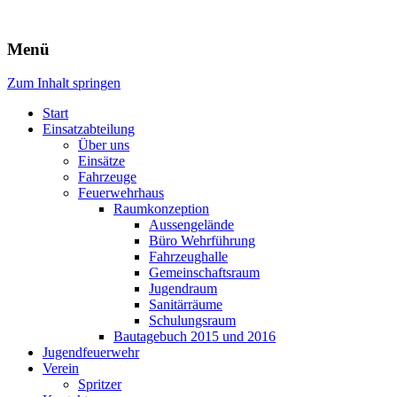
Freiwillige Feuerwehr Rodheim 
Menü
Zum Inhalt springen
Start
Einsatzabteilung
Über uns
Einsätze
Fahrzeuge
Feuerwehrhaus
Raumkonzeption
Aussengelände
Büro Wehrführung
Fahrzeughalle
Gemeinschaftsraum
Jugendraum
Sanitärräume
Schulungsraum
Bautagebuch 2015 und 2016
Jugendfeuerwehr
Verein
Spritzer