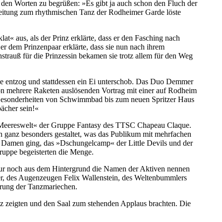
it den Worten zu begrüßen: »Es gibt ja auch schon den Fluch der
rleitung zum rhythmischen Tanz der Rodheimer Garde löste
at« aus, als der Prinz erklärte, dass er den Fasching nach
r dem Prinzenpaar erklärte, dass sie nun nach ihrem
rauß für die Prinzessin bekamen sie trotz allem für den Weg
pe entzog und stattdessen ein Ei unterschob. Das Duo Demmer
hon mehrere Raketen auslösenden Vortrag mit einer auf Rodheim
 Besonderheiten von Schwimmbad bis zum neuen Spritzer Haus
ächer sein!«
e Meereswelt« der Gruppe Fantasy des TTSC Chapeau Claque.
 ganz besonders gestaltet, was das Publikum mit mehrfachen
r Damen ging, das »Dschungelcamp« der Little Devils und der
uppe begeisterten die Menge.
 nur noch aus dem Hintergrund die Namen der Aktiven nennen
der, des Augenzeugen Felix Wallenstein, des Weltenbummlers
hrung der Tanzmariechen.
 zeigten und den Saal zum stehenden Applaus brachten. Die