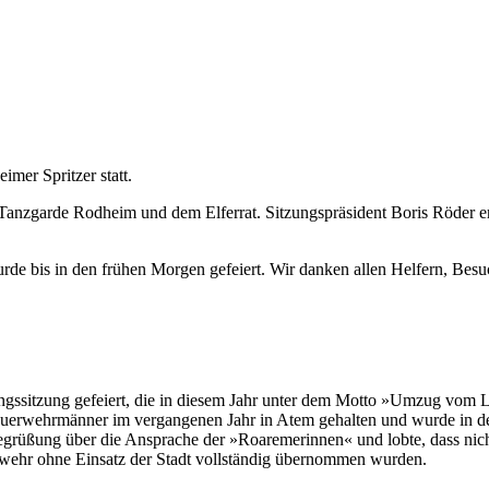
mer Spritzer statt.
anzgarde Rodheim und dem Elferrat. Sitzungspräsident Boris Röder er
wurde bis in den frühen Morgen gefeiert. Wir danken allen Helfern, Be
ingssitzung gefeiert, die in diesem Jahr unter dem Motto »Umzug vom 
euerwehrmänner im vergangenen Jahr in Atem gehalten und wurde in d
egrüßung über die Ansprache der »Roaremerinnen« und lobte, dass nicht
rwehr ohne Einsatz der Stadt vollständig übernommen wurden.