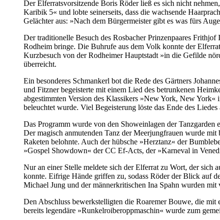
Der Elferratsvorsitzende Boris Röder ließ es sich nicht nehmen
Karibik 5« und lobte seinerseits, dass die wachsende Haarpra
Gelächter aus: »Nach dem Bürgermeister gibt es was fürs Auge
Der traditionelle Besuch des Rosbacher Prinzenpaares Frithjof I
Rodheim bringe. Die Buhrufe aus dem Volk konnte der Elferrats
Kurzbesuch von der Rodheimer Hauptstadt »in die Gefilde nörd
überreicht.
Ein besonderes Schmankerl bot die Rede des Gärtners Johannes
und Fitzner begeisterte mit einem Lied des betrunkenen Heimk
abgestimmten Version des Klassikers »New York, New York« i
beleuchtet wurde. Viel Begeisterung löste das Ende des Liede
Das Programm wurde von den Showeinlagen der Tanzgarden erg
Der magisch anmutenden Tanz der Meerjungfrauen wurde mit be
Raketen belohnte. Auch der hübsche »Herztanz« der Bumblebees
»Gospel Showdown« der CC Ef-Acts, der »Karneval in Venedig
Nur an einer Stelle meldete sich der Elferrat zu Wort, der s
konnte. Eifrige Hände griffen zu, sodass Röder der Blick auf
Michael Jung und der männerkritischen Ina Spahn wurden mit 
Den Abschluss bewerkstelligten die Roaremer Bouwe, die mit 
bereits legendäre »Runkelroiberoppmaschin« wurde zum geme