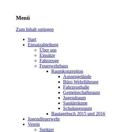
Freiwillige Feuerwehr
Menü
Rodheim v.d.H.
Zum Inhalt springen
Start
Einsatzabteilung
Über uns
Einsätze
Fahrzeuge
Feuerwehrhaus
Raumkonzeption
Aussengelände
Büro Wehrführung
Fahrzeughalle
Gemeinschaftsraum
Jugendraum
Sanitärräume
Schulungsraum
Bautagebuch 2015 und 2016
Jugendfeuerwehr
Verein
Spritzer