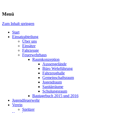
Freiwillige Feuerwehr Rodheim 
Menü
Zum Inhalt springen
Start
Einsatzabteilung
Über uns
Einsätze
Fahrzeuge
Feuerwehrhaus
Raumkonzeption
Aussengelände
Büro Wehrführung
Fahrzeughalle
Gemeinschaftsraum
Jugendraum
Sanitärräume
Schulungsraum
Bautagebuch 2015 und 2016
Jugendfeuerwehr
Verein
Spritzer