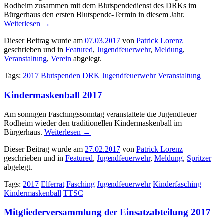
Rodheim zusammen mit dem Blutspendedienst des DRKs im
Bürgerhaus den ersten Blutspende-Termin in diesem Jahr.
Weiterlesen
→
Dieser Beitrag wurde am
07.03.2017
von
Patrick Lorenz
geschrieben und in
Featured
,
Jugendfeuerwehr
,
Meldung
,
Veranstaltung
,
Verein
abgelegt.
Tags:
2017
Blutspenden
DRK
Jugendfeuerwehr
Veranstaltung
Kindermaskenball 2017
Am sonnigen Faschingssonntag veranstaltete die Jugendfeuer
Rodheim wieder den traditionellen Kindermaskenball im
Bürgerhaus.
Weiterlesen
→
Dieser Beitrag wurde am
27.02.2017
von
Patrick Lorenz
geschrieben und in
Featured
,
Jugendfeuerwehr
,
Meldung
,
Spritzer
abgelegt.
Tags:
2017
Elferrat
Fasching
Jugendfeuerwehr
Kinderfasching
Kindermaskenball
TTSC
Mitgliederversammlung der Einsatzabteilung 2017