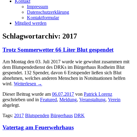
Kontakt
Impressum
Datenschutzerklärung
Kontaktformular
Mitglied werden
Schlagwortarchiv:
2017
Trotz Sommerwetter 66 Liter Blut gespendet
Am Montag den 03. Juli 2017 wurde wie gewohnt zusammen mit
dem Blutspendedienst des DRKs im Bürgerhaus Rodheim Blut
gespendet. 132 Spender, davon 6 Erstspender ließen sich Blut
abnehmen, welches anderen Menschen in Notsituationen helfen
wird.
Weiterlesen
→
Dieser Beitrag wurde am
06.07.2017
von
Patrick Lorenz
geschrieben und in
Featured
,
Meldung
,
Veranstaltung
,
Verein
abgelegt.
Tags:
2017
Blutspenden
Bürgerhaus
DRK
Vatertag am Feuerwehrhaus