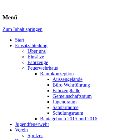
Freiwillige Feuerwehr Rodheim
Menü
v.d.H.
Zum Inhalt springen
Start
Einsatzabteilung
Über uns
Einsätze
Fahrzeuge
Feuerwehrhaus
Raumkonzeption
Aussengelände
Büro Wehrführung
Fahrzeughalle
Gemeinschaftsraum
Jugendraum
Sanitärräume
Schulungsraum
Bautagebuch 2015 und 2016
Jugendfeuerwehr
Verein
Spritzer