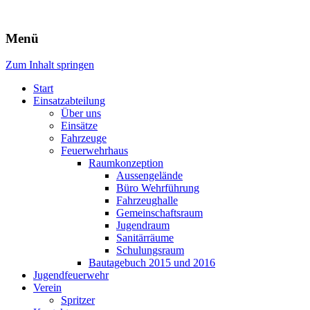
Freiwillige Feuerwehr Rodheim
Menü
v.d.H.
Zum Inhalt springen
Start
Einsatzabteilung
Über uns
Einsätze
Fahrzeuge
Feuerwehrhaus
Raumkonzeption
Aussengelände
Büro Wehrführung
Fahrzeughalle
Gemeinschaftsraum
Jugendraum
Sanitärräume
Schulungsraum
Bautagebuch 2015 und 2016
Jugendfeuerwehr
Verein
Spritzer