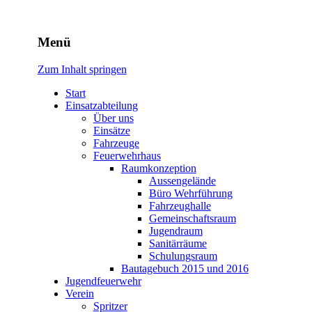
Freiwillige Feuerwehr
Menü
Rodheim v.d.H.
Zum Inhalt springen
Start
Einsatzabteilung
Über uns
Einsätze
Fahrzeuge
Feuerwehrhaus
Raumkonzeption
Aussengelände
Büro Wehrführung
Fahrzeughalle
Gemeinschaftsraum
Jugendraum
Sanitärräume
Schulungsraum
Bautagebuch 2015 und 2016
Jugendfeuerwehr
Verein
Spritzer