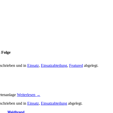
s Folge
schrieben und in
Einsatz
,
Einsatzabteilung
,
Featured
abgelegt.
rtenanlage
Weiterlesen
→
schrieben und in
Einsatz
,
Einsatzabteilung
abgelegt.
Waldbrand