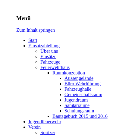
Freiwillige Feuerwehr Rodhe
Menü
Zum Inhalt springen
Start
Einsatzabteilung
Über uns
Einsätze
Fahrzeuge
Feuerwehrhaus
Raumkonzeption
Aussengelände
Büro Wehrführung
Fahrzeughalle
Gemeinschaftsraum
Jugendraum
Sanitärräume
Schulungsraum
Bautagebuch 2015 und 2016
Jugendfeuerwehr
Verein
Spritzer